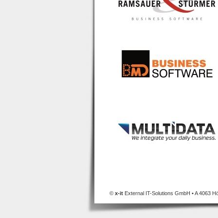
LOG:IT
ist ein füh
©
x-it
External IT-Solutions GmbH • A 4063 Hör
Bestandsoptimierun
Softwarelösungen 
- Lagerverwaltun