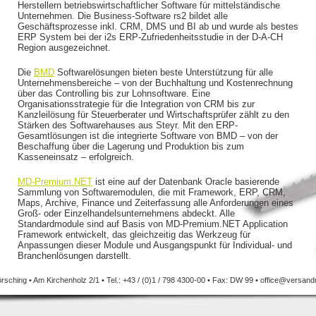
Herstellern betriebswirtschaftlicher Software für mittelständische
Unternehmen. Die Business-Software rs2 bildet alle
Geschäftsprozesse inkl. CRM, DMS und BI ab und wurde als bestes
ERP System bei der i2s ERP-Zufriedenheitsstudie in der D-A-CH
Region ausgezeichnet.
Die
BMD
Softwarelösungen bieten beste Unterstützung für alle
Unternehmensbereiche – von der Buchhaltung und Kostenrechnung
über das Controlling bis zur Lohnsoftware. Eine
Organisationsstrategie für die Integration von CRM bis zur
Kanzleilösung für Steuerberater und Wirtschaftsprüfer zählt zu den
Stärken des Softwarehauses aus Steyr. Mit den ERP-
Gesamtlösungen ist die integrierte Software von BMD – von der
Beschaffung über die Lagerung und Produktion bis zum
Kasseneinsatz – erfolgreich.
MD-Premium.NET
ist eine auf der Datenbank Oracle basierende
Sammlung von Softwaremodulen, die mit Framework, ERP, CRM,
Maps, Archive, Finance und Zeiterfassung alle Anforderungen eines
Groß- oder Einzelhandelsunternehmens abdeckt. Alle
Standardmodule sind auf Basis von MD-Premium.NET Application
Framework entwickelt, das gleichzeitig das Werkzeug für
Anpassungen dieser Module und Ausgangspunkt für Individual- und
Branchenlösungen darstellt.
render Spezialist für Lager- und
sching • Am Kirchenholz 2/1 • Tel.: +43 / (0)1 / 798 4300-00 • Fax: DW 99 •
office@versandm
g und bietet seit 1993 innovative
für
gssysteme / Warehouse Management